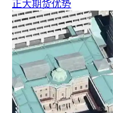
正大期货优势