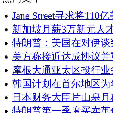
Jane Street寻求将
新加坡月薪3万新元人
特朗普：美国在对伊谈
美方称接近达成协议并
摩根大通亚太区投行业
韩国计划在首尔地区为
日本财务大臣片山皋月
特朗普第一季度买卖英