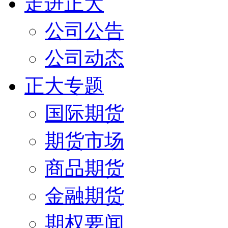
走进正大
公司公告
公司动态
正大专题
国际期货
期货市场
商品期货
金融期货
期权要闻