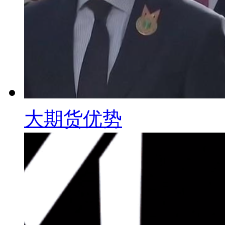
大期货优势