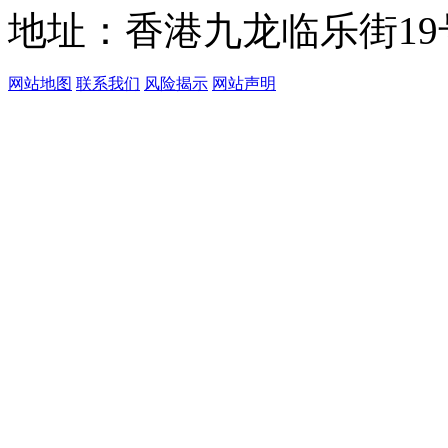
地址：香港九龙临乐街19
网站地图
联系我们
风险揭示
网站声明