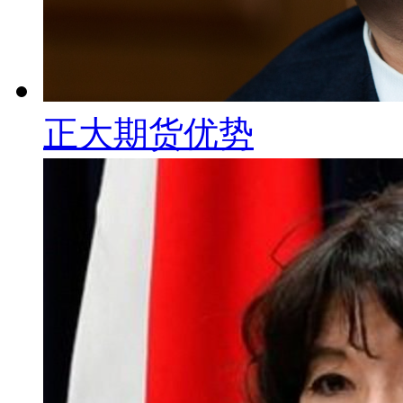
正大期货优势