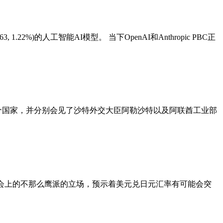
 1.22%)的人工智能AI模型。 当下OpenAI和Anthropic PBC正
个国家，并分别会见了沙特外交大臣阿勒沙特以及阿联酋工业部
新闻发布会上的不那么鹰派的立场，预示着美元兑日元汇率有可能会突