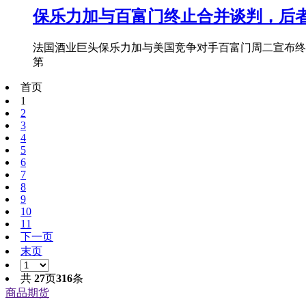
保乐力加与百富门终止合并谈判，后
法国酒业巨头保乐力加与美国竞争对手百富门周二宣布终
第
首页
1
2
3
4
5
6
7
8
9
10
11
下一页
末页
共
27
页
316
条
商品期货