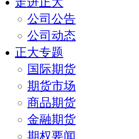
走进正大
公司公告
公司动态
正大专题
国际期货
期货市场
商品期货
金融期货
期权要闻