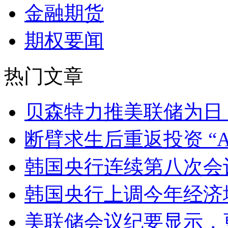
金融期货
期权要闻
热门文章
贝森特力推美联储为日 
断臂求生后重返投资 “
韩国央行连续第八次会
韩国央行上调今年经济增
美联储会议纪要显示，