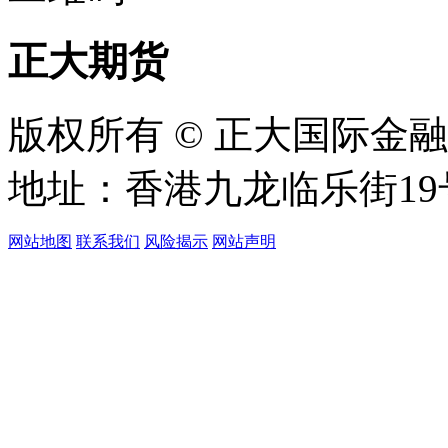
正大期货
版权所有 © 正大国际金
地址：香港九龙临乐街19
网站地图
联系我们
风险揭示
网站声明