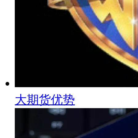
大期货优势