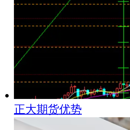
正大期货优势