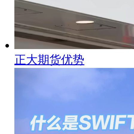
正大期货优势