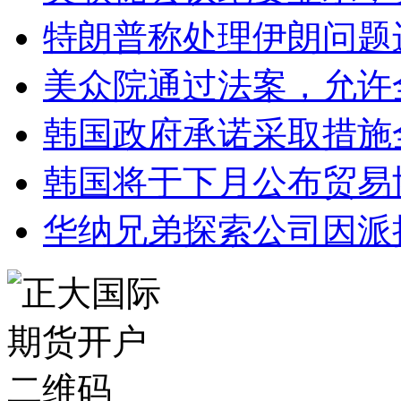
特朗普称处理伊朗问题
美众院通过法案，允许
韩国政府承诺采取措施
韩国将于下月公布贸易
华纳兄弟探索公司因派