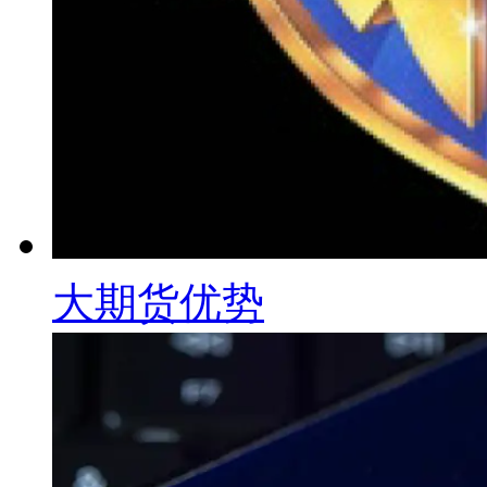
大期货优势