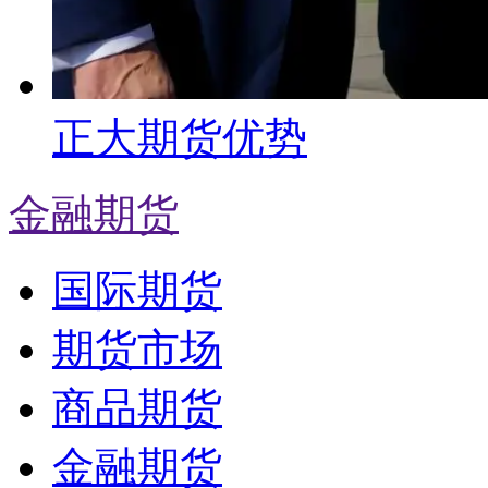
正大期货优势
金融期货
国际期货
期货市场
商品期货
金融期货