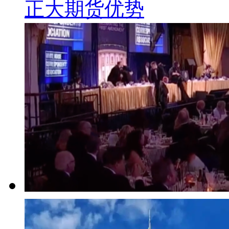
正大期货优势