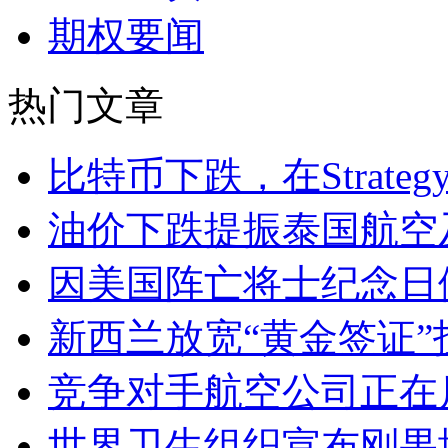
期权要闻
热门文章
比特币下跌，在Strat
油价下跌提振泰国航空
因美国阵亡将士纪念日
新西兰放宽“黄金签证”
竞争对手航空公司正在
世界卫生组织宣布刚果